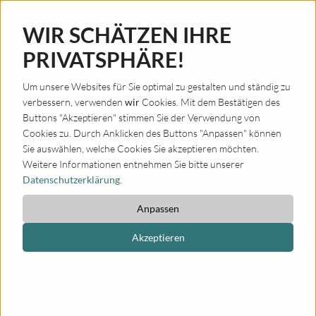
WIR SCHÄTZEN IHRE
PRIVATSPHÄRE!
Um unsere Websites für Sie optimal zu gestalten und ständig zu
FAQ
verbessern, verwenden
wir
Cookies. Mit dem Bestätigen des
Buttons "Akzeptieren" stimmen Sie der Verwendung von
WIE HOCH SIND DIE KOSTEN?
Cookies zu. Durch Anklicken des Buttons "Anpassen" können
Sie auswählen, welche Cookies Sie akzeptieren möchten.
Die Gebühren hängen von der Unterrichtsform ab. Die Kosten
Weitere Informationen entnehmen Sie bitte unserer
für die jeweilige Unterrichtsform entnehmen Sie bitte unserer
Datenschutzerklärung
.
aktuellen
Schulgeldordnung
. Erwachsene zahlen einen
Zuschlag von 20%. Schüler*innen, Student*innen und
Anpassen
Auszubildende sind nach Vorlage eines Nachweises vom
Akzeptieren
Erwachsenenzuschlag befreit.
GIBT ES ERMÄSSIGUNGEN?